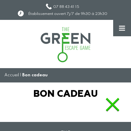
07 88 43 41 15
Établissement ouvert 7j/7 de 9h30 à 23h30
Accueil
|
Bon cadeau
BON CADEAU
×