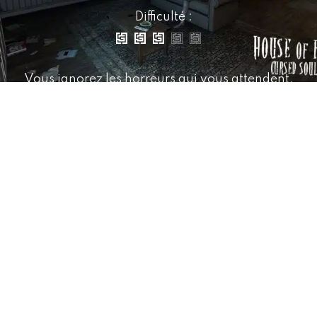
Difficulté :
Vous ignorez les horreurs qui vous attendent.
Des lumières qui clignotent rapidement. Des
bruits sourds dans les murs. Des murmures
effrayants. Pourtant... Elle est vide. Plus vous
enquêtez sur cette maison plus elle vous
consume.
Un meurtre mystérieux et brutal dans une petite
ville a choqué les habitants. On raconte que des
occultistes ont tué toute une famille et maudit
leurs âmes, les emprisonnant pour toujours dans
ces murs.
Oserez-vous explorer les coins les plus sombres
pour les libérer ?
Pourrez-vous résoudre ce mystère ?
Réfléchissez-y longuement. L'échec n'est pas une