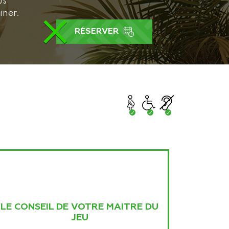
us
iner.
×
RÉSERVER
LE CONSEIL DE VOTRE MAITRE DU
JEU