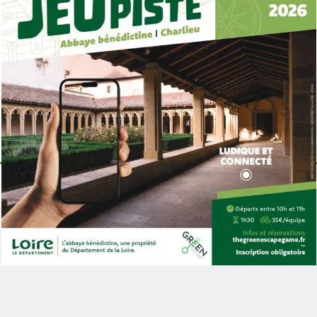
Serez-vous à la
hauteur du défi qui
vous attend ? Seule 1
équipe sur 2 parvient à
vaincre tous les
ennemis.
DÉROULEMENT DU JEU