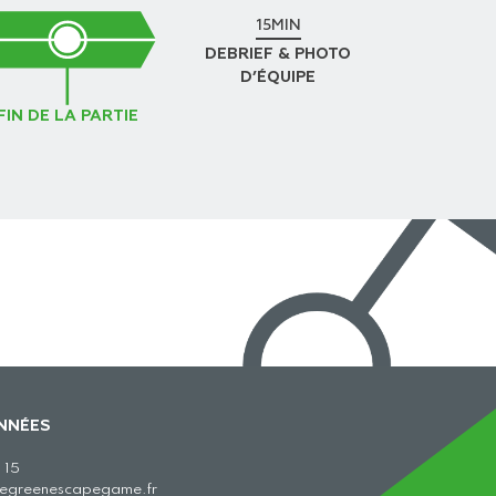
15MIN
DEBRIEF & PHOTO
D’ÉQUIPE
FIN DE LA PARTIE
NNÉES
 15
hegreenescapegame.fr