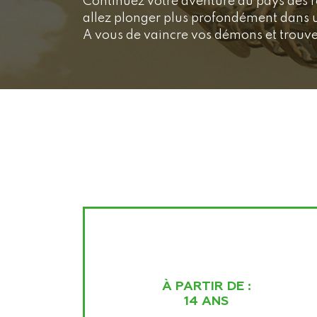
Continuez votre aventure au pays des 
allez plonger plus profondément dans u
A vous de vaincre vos démons et trouver
À PARTIR DE :
14 ANS