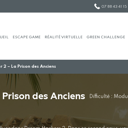
07 88 43 41 15
U
EIL
ES
CA
PE GAME
RÉ
AL
ITÉ VIRTUELLE
GR
EE
N CHALLENGE
 2 – La Prison des Anciens
 Prison des Anciens
Difficulté : Mod