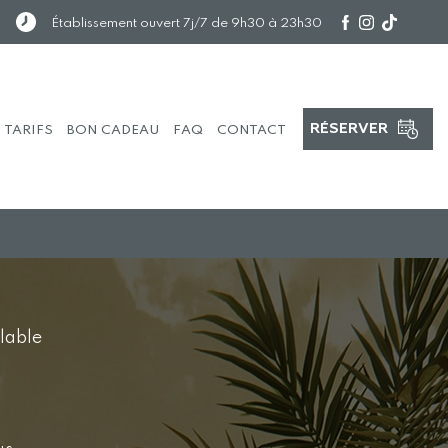
Établissement ouvert 7j/7 de 9h30 à 23h30
RÉSERVER
TA
RI
FS
B
O
N CADEAU
F
A
Q
CO
NT
ACT
ulable