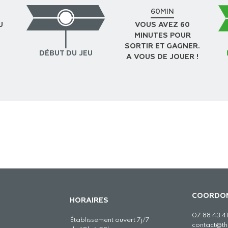
60MIN
U
VOUS AVEZ 60
MINUTES POUR
SORTIR ET GAGNER.
DÉBUT DU JEU
A VOUS DE JOUER !
COORDO
HORAIRES
07 88 43 41
Établissement ouvert 7j/7
contact@t