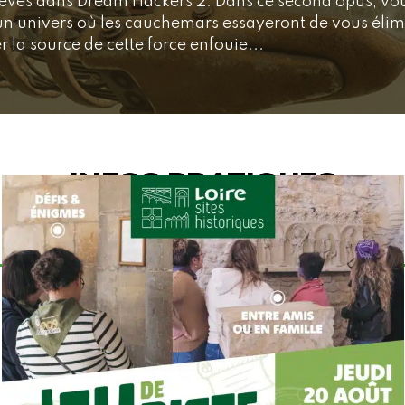
rêves dans Dream Hackers 2. Dans ce second opus, vo
n univers où les cauchemars essayeront de vous élim
 la source de cette force enfouie...
INFOS PRATIQUES
TAUX DE RÉUSSITE :
50%