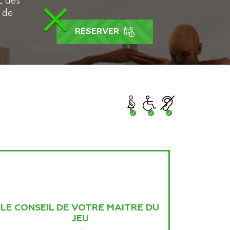
c des
×
s de
RÉSERVER
LE CONSEIL DE VOTRE MAITRE DU
JEU