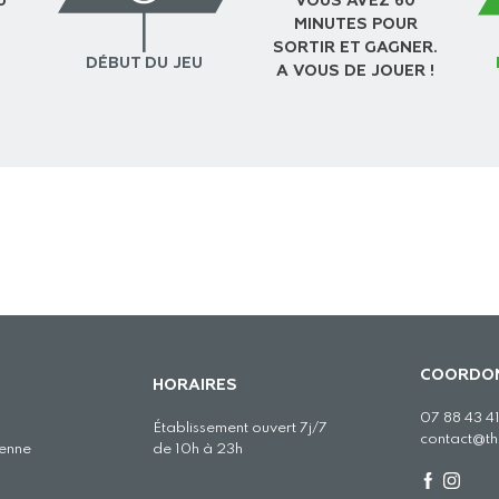
U
VOUS AVEZ 60
MINUTES POUR
SORTIR ET GAGNER.
DÉBUT DU JEU
A VOUS DE JOUER !
COORDO
HORAIRES
07 88 43 41
Établissement ouvert 7j/7
contact@t
ienne
de 10h à 23h