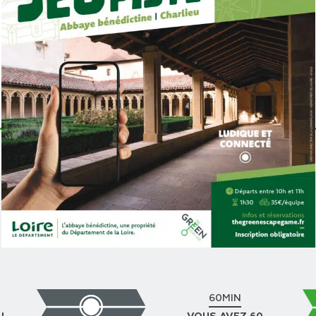
Serez-vous à la
hauteur du défi qui
vous attend ? Seule 1
équipe sur 2 parvient à
vaincre tous les
ennemis.
DÉROULEMENT DU JEU
60MIN