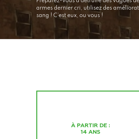
Préparez-vous à détruire des vagues d
armes dernier cri, utilisez des améliora
sang ! C’est eux, ou vous !
À PARTIR DE :
14 ANS