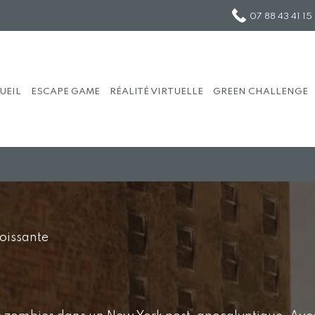
07 88 43 41 15
U
EIL
ES
CA
PE GAME
RÉ
AL
ITÉ VIRTUELLE
GR
EE
N CHALLENGE
e
Croissante