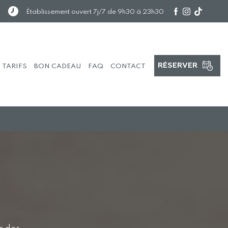
Établissement ouvert 7j/7 de 9h30 à 23h30
RÉSERVER
TA
RI
FS
B
O
N CADEAU
F
A
Q
CO
NT
ACT