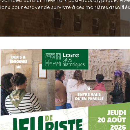
e zombies dans un New York post-apocalyptique. Ave
tions pour essayer de survivre à ces monstres assoiffé
INFOS PRATIQUES
TAUX DE RÉUSSITE :
50%