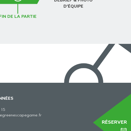
DEBRIEF & PHOTO
D’ÉQUIPE
FIN DE LA PARTIE
NNÉES
 15
hegreenescapegame.fr
RÉSERVER