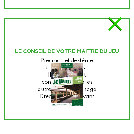
×
LE CONSEIL DE VOTRE MAITRE DU JEU
Précision et dextérité
seront de mises !
Il est fortement
conseillé de faire les
autres volets de la saga
Dream Hackers avant
celui-ci.