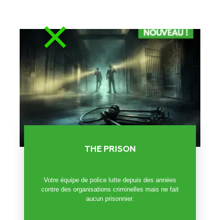
×
THE PRISON
Votre équipe de police lutte depuis des années
contre des organisations criminelles mais ne fait
aucun prisonnier.