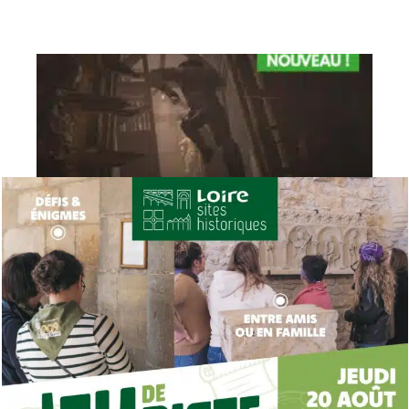
JUMPERS
An 3007 : Le monde, tel que vous le connaissez, a
disparu
DÉCOUVRIR